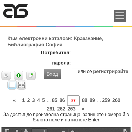
Към електронни каталози: Краезнание,
Библиография София
Потребител:
парола:
регистрирайте
или се
Вход
«
1
2
3
4
5
85
86
88
89
259
260
...
...
261
262
263
»
За достъп до произволна страница, запишете номера й в
бялото поле и натиснете Enter