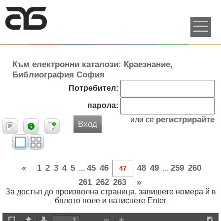
Към електронни каталози: Краезнание,
Библиография София
Потребител:
парола:
регистрирайте
или се
Вход
«
1
2
3
4
5
45
46
48
49
259
260
...
...
261
262
263
»
За достъп до произволна страница, запишете номера й в
бялото поле и натиснете Enter