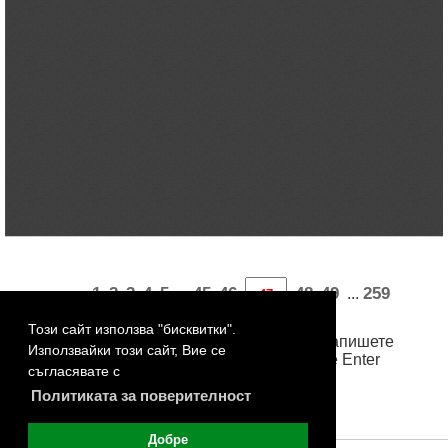
«
1
2
3
4
5
45
46
48
49
259
...
...
260
261
262
263
»
Този сайт използва "бисквитки".
За достъп до произволна страница, запишете
Използвайки този сайт, Вие се
номера й в бялото поле и натиснете Enter
съгласявате с
Политиката за поверителност
Добре