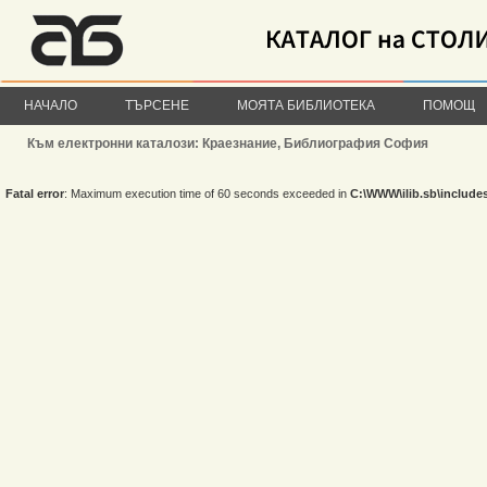
НАЧАЛО
ТЪРСЕНЕ
МОЯТА БИБЛИОТЕКА
ПОМОЩ
Към електронни каталози: Краезнание, Библиография София
Fatal error
: Maximum execution time of 60 seconds exceeded in
C:\WWW\ilib.sb\include