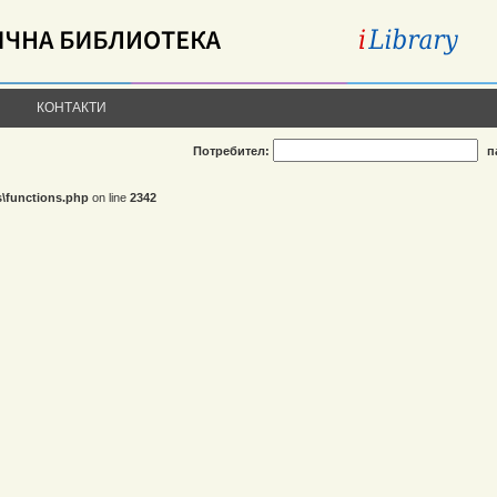
КОНТАКТИ
Потребител:
п
s\functions.php
on line
2342