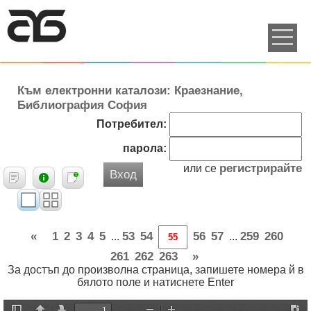
Към електронни каталози: Краезнание,
Библиография София
Потребител:
парола:
регистрирайте
или се
Вход
«
1
2
3
4
5
53
54
56
57
259
260
...
...
261
262
263
»
За достъп до произволна страница, запишете номера й в
бялото поле и натиснете Enter