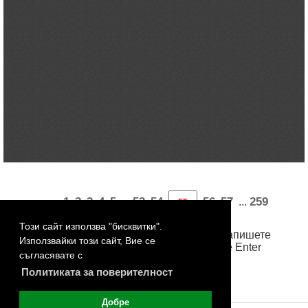
«
1
2
3
4
5
53
54
56
57
259
...
...
260
261
262
263
»
Този сайт използва "бисквитки".
За достъп до произволна страница, запишете
Използвайки този сайт, Вие се
номера й в бялото поле и натиснете Enter
съгласявате с
Политиката за поверителност
Добре