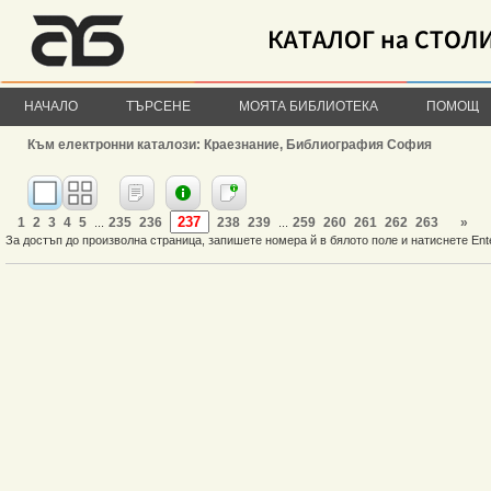
НАЧАЛО
ТЪРСЕНЕ
МОЯТА БИБЛИОТЕКА
ПОМОЩ
Към електронни каталози: Краезнание, Библиография София
1
2
3
4
5
235
236
238
239
259
260
261
262
263
»
...
...
За достъп до произволна страница, запишете номера й в бялото поле и натиснете Ent