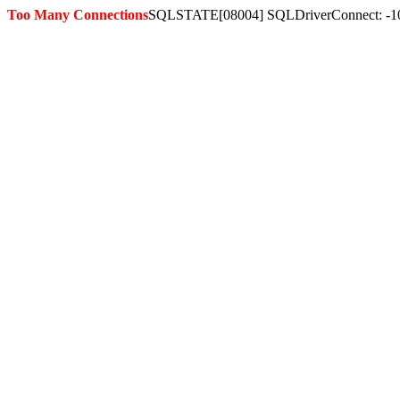
Too Many Connections
SQLSTATE[08004] SQLDriverConnect: -1036