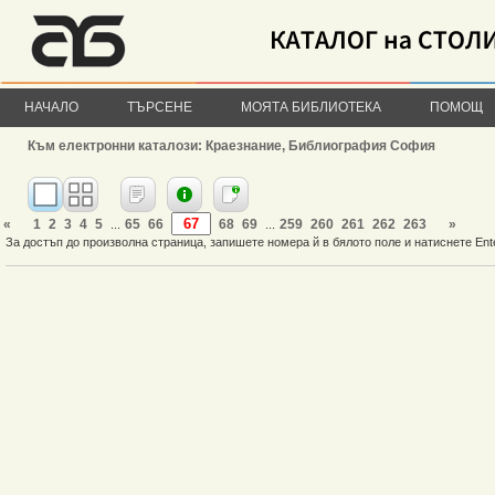
НАЧАЛО
ТЪРСЕНЕ
МОЯТА БИБЛИОТЕКА
ПОМОЩ
Към електронни каталози: Краезнание, Библиография София
«
1
2
3
4
5
65
66
68
69
259
260
261
262
263
»
...
...
За достъп до произволна страница, запишете номера й в бялото поле и натиснете Ent