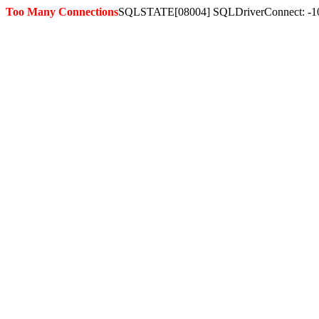
Too Many Connections
SQLSTATE[08004] SQLDriverConnect: -1036