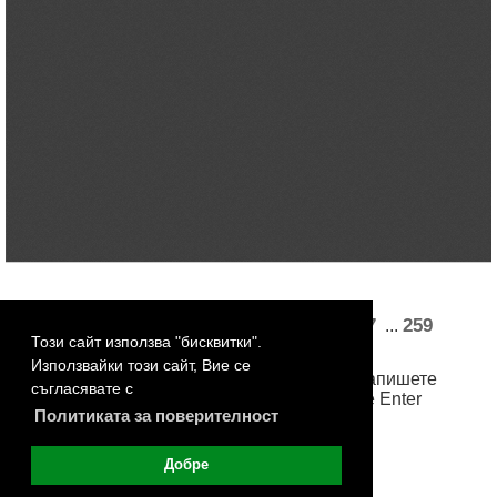
«
1
2
3
4
5
23
24
26
27
259
...
...
Този сайт използва "бисквитки".
260
261
262
263
»
Използвайки този сайт, Вие се
За достъп до произволна страница, запишете
съгласявате с
номера й в бялото поле и натиснете Enter
Политиката за поверителност
Добре