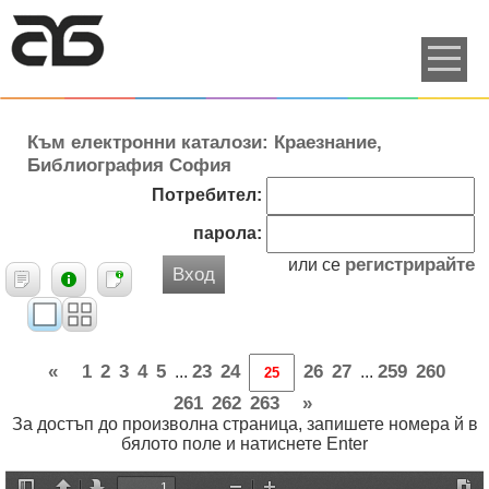
Към електронни каталози: Краезнание,
Библиография София
Потребител:
парола:
регистрирайте
или се
Вход
«
1
2
3
4
5
23
24
26
27
259
260
...
...
261
262
263
»
За достъп до произволна страница, запишете номера й в
бялото поле и натиснете Enter