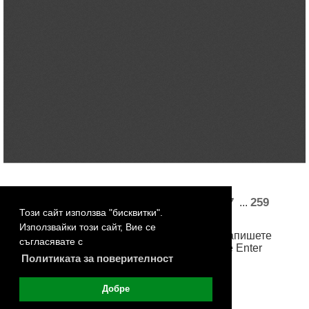
«
1
2
3
4
5
13
14
16
17
259
...
...
Този сайт използва "бисквитки".
260
261
262
263
»
Използвайки този сайт, Вие се
За достъп до произволна страница, запишете
съгласявате с
номера й в бялото поле и натиснете Enter
Политиката за поверителност
Добре