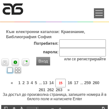
Към електронни каталози: Краезнание,
Библиография София
Потребител:
парола:
регистрирайте
или се
Вход
«
1
2
3
4
5
13
14
16
17
259
260
...
...
261
262
263
»
За достъп до произволна страница, запишете номера й в
бялото поле и натиснете Enter