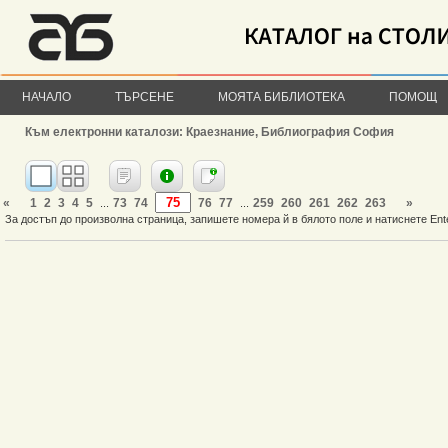
НАЧАЛО
ТЪРСЕНЕ
МОЯТА БИБЛИОТЕКА
ПОМОЩ
Към електронни каталози: Краезнание, Библиография София
«
1
2
3
4
5
73
74
76
77
259
260
261
262
263
»
...
...
За достъп до произволна страница, запишете номера й в бялото поле и натиснете Ent