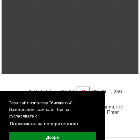
«
1
2
3
4
5
66
67
69
70
259
...
...
260
261
262
263
»
Този сайт използва "бисквитки".
За достъп до произволна страница, запишете
Използвайки този сайт, Вие се
номера й в бялото поле и натиснете Enter
съгласявате с
Политиката за поверителност
Добре