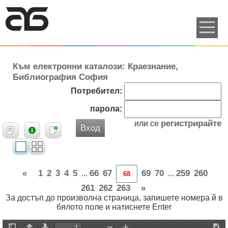
Към електронни каталози: Краезнание,
Библиография София
Потребител:
парола:
регистрирайте
или се
Вход
«
1
2
3
4
5
66
67
69
70
259
260
...
...
261
262
263
»
За достъп до произволна страница, запишете номера й в
бялото поле и натиснете Enter