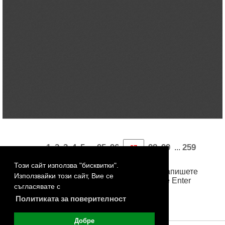
«
1
2
3
4
5
95
96
98
99
259
...
...
260
261
262
263
»
Този сайт използва "бисквитки".
За достъп до произволна страница, запишете
Използвайки този сайт, Вие се
номера й в бялото поле и натиснете Enter
съгласявате с
Политиката за поверителност
Добре