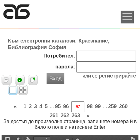
Към електронни каталози: Краезнание,
Библиография София
Потребител:
парола:
регистрирайте
или се
Вход
«
1
2
3
4
5
95
96
98
99
259
260
...
...
261
262
263
»
За достъп до произволна страница, запишете номера й в
бялото поле и натиснете Enter