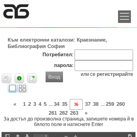
Към електронни каталози: Краезнание,
Библиография София
Потребител:
парола:
регистрирайте
или се
Вход
«
1
2
3
4
5
34
35
37
38
259
260
...
...
261
262
263
»
За достъп до произволна страница, запишете номера й в
бялото поле и натиснете Enter