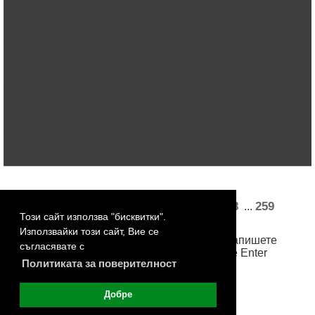
«
1
2
3
4
5
34
35
37
38
259
...
...
Този сайт използва "бисквитки".
260
261
262
263
»
Използвайки този сайт, Вие се
За достъп до произволна страница, запишете
съгласявате с
номера й в бялото поле и натиснете Enter
Политиката за поверителност
Добре