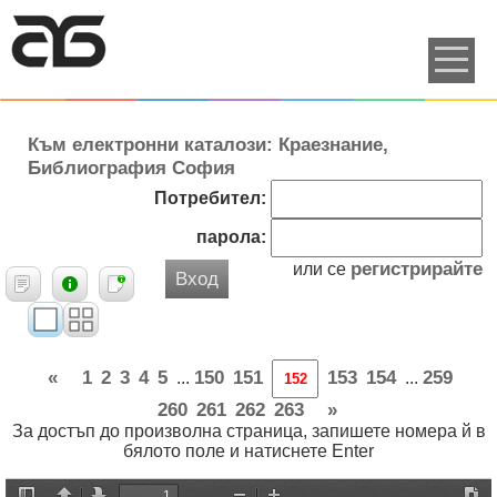
Към електронни каталози: Краезнание,
Библиография София
Потребител:
парола:
регистрирайте
или се
Вход
«
1
2
3
4
5
150
151
153
154
259
...
...
260
261
262
263
»
За достъп до произволна страница, запишете номера й в
бялото поле и натиснете Enter