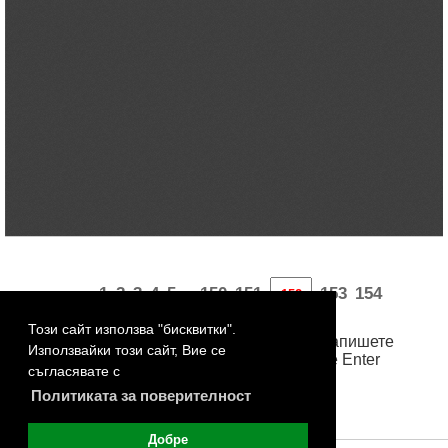
«
1
2
3
4
5
150
151
153
154
...
259
260
261
262
263
»
...
Този сайт използва "бисквитки".
За достъп до произволна страница, запишете
Използвайки този сайт, Вие се
номера й в бялото поле и натиснете Enter
съгласявате с
Политиката за поверителност
Добре