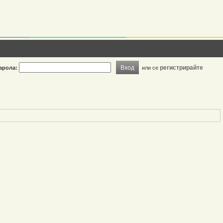
Вход
регистрирайте
арола:
или се