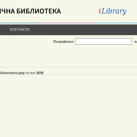
КОНТАКТИ
Потребител:
п
s\functions.php
on line
2636