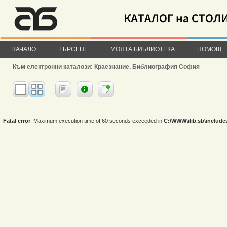
НАЧАЛО
ТЪРСЕНЕ
МОЯТА БИБЛИОТЕКА
ПОМОЩ
Към електронни каталози: Краезнание, Библиография София
Fatal error
: Maximum execution time of 60 seconds exceeded in
C:\WWW\ilib.sb\include