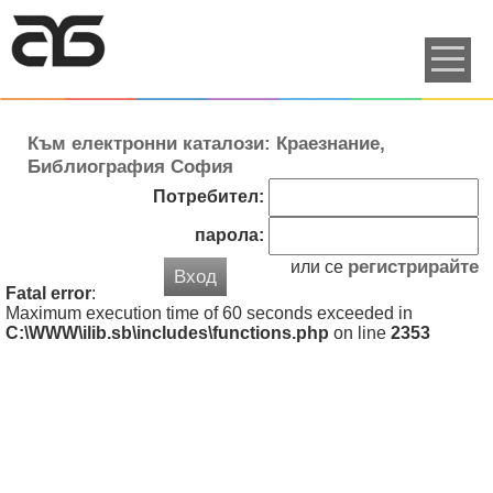
Към електронни каталози: Краезнание,
Библиография София
Потребител:
парола:
регистрирайте
или се
Вход
Fatal error
:
Maximum execution time of 60 seconds exceeded in
C:\WWW\ilib.sb\includes\functions.php
on line
2353