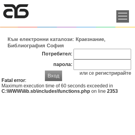
Към електронни каталози: Краезнание,
Библиография София
Потребител:
парола:
регистрирайте
или се
Вход
Fatal error
:
Maximum execution time of 60 seconds exceeded in
C:\WWW\ilib.sb\includes\functions.php
on line
2353