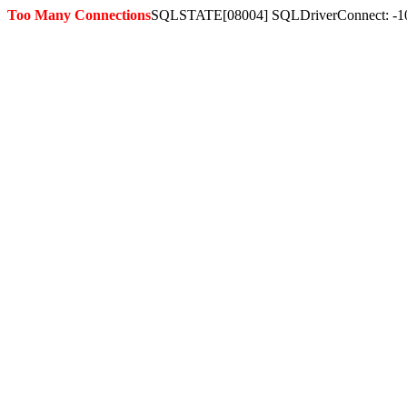
Too Many Connections
SQLSTATE[08004] SQLDriverConnect: -1036