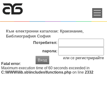
Към електронни каталози: Краезнание,
Библиография София
Потребител:
парола:
регистрирайте
или се
Вход
Fatal error
:
Maximum execution time of 60 seconds exceeded in
C:\WWW\ilib.sb\includes\functions.php
on line
2332