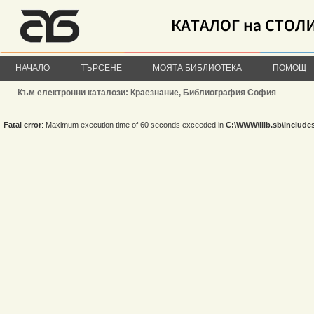
НАЧАЛО
ТЪРСЕНЕ
МОЯТА БИБЛИОТЕКА
ПОМОЩ
Към електронни каталози: Краезнание, Библиография София
Fatal error
: Maximum execution time of 60 seconds exceeded in
C:\WWW\ilib.sb\include