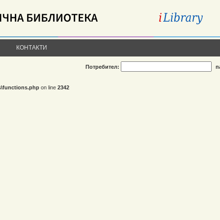
КОНТАКТИ
Потребител:
п
s\functions.php
on line
2342