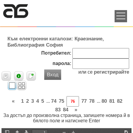
Към електронни каталози: Краезнание,
Библиография София
Потребител:
парола:
регистрирайте
или се
Вход
«
1
2
3
4
5
74
75
77
78
80
81
82
...
...
83
84
»
За достъп до произволна страница, запишете номера й в
бялото поле и натиснете Enter