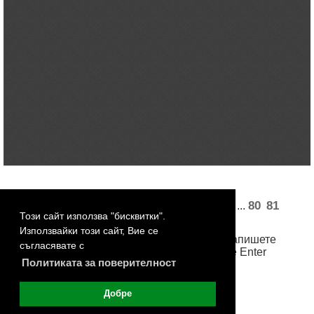
«
1
2
3
4
5
74
75
77
78
80
81
...
...
Този сайт използва "бисквитки".
82
83
84
»
Използвайки този сайт, Вие се
За достъп до произволна страница, запишете
съгласявате с
номера й в бялото поле и натиснете Enter
Политиката за поверителност
Добре