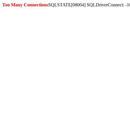
Too Many Connections
SQLSTATE[08004] SQLDriverConnect: -1036