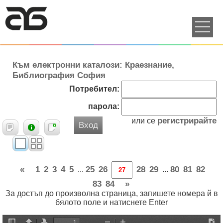
Към електронни каталози: Краезнание,
Библиография София
Потребител:
парола:
регистрирайте
или се
Вход
«
1
2
3
4
5
25
26
28
29
80
81
82
...
...
83
84
»
За достъп до произволна страница, запишете номера й в
бялото поле и натиснете Enter