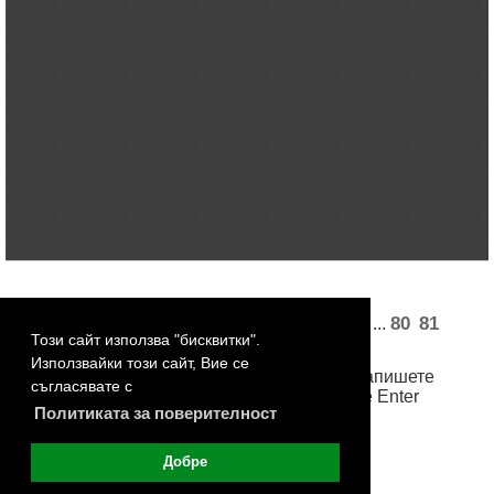
«
1
2
3
4
5
25
26
28
29
80
81
...
...
Този сайт използва "бисквитки".
82
83
84
»
Използвайки този сайт, Вие се
За достъп до произволна страница, запишете
съгласявате с
номера й в бялото поле и натиснете Enter
Политиката за поверителност
Добре