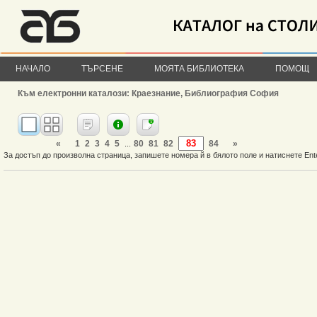
НАЧАЛО
ТЪРСЕНЕ
МОЯТА БИБЛИОТЕКА
ПОМОЩ
Към електронни каталози: Краезнание, Библиография София
«
1
2
3
4
5
80
81
82
84
»
...
За достъп до произволна страница, запишете номера й в бялото поле и натиснете Ent