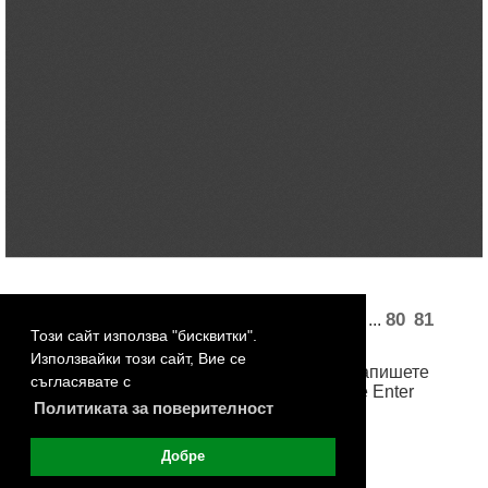
«
1
2
3
4
5
27
28
30
31
80
81
...
...
Този сайт използва "бисквитки".
82
83
84
»
Използвайки този сайт, Вие се
За достъп до произволна страница, запишете
съгласявате с
номера й в бялото поле и натиснете Enter
Политиката за поверителност
Добре