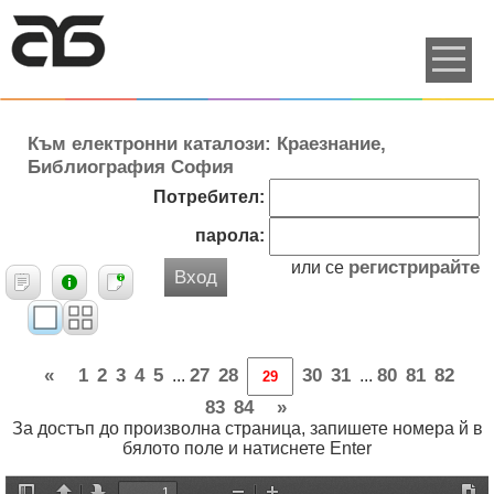
Към електронни каталози: Краезнание,
Библиография София
Потребител:
парола:
регистрирайте
или се
Вход
«
1
2
3
4
5
27
28
30
31
80
81
82
...
...
83
84
»
За достъп до произволна страница, запишете номера й в
бялото поле и натиснете Enter