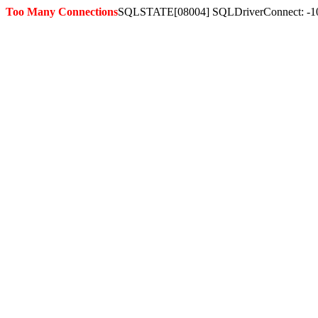
Too Many Connections
SQLSTATE[08004] SQLDriverConnect: -1036