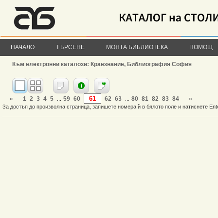
НАЧАЛО
ТЪРСЕНЕ
МОЯТА БИБЛИОТЕКА
ПОМОЩ
Към електронни каталози: Краезнание, Библиография София
«
1
2
3
4
5
59
60
62
63
80
81
82
83
84
»
...
...
За достъп до произволна страница, запишете номера й в бялото поле и натиснете Ent