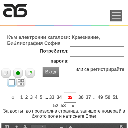
Към електронни каталози: Краезнание,
Библиография София
Потребител:
парола:
регистрирайте
или се
Вход
«
1
2
3
4
5
33
34
36
37
49
50
51
...
...
52
53
»
За достъп до произволна страница, запишете номера й в
бялото поле и натиснете Enter