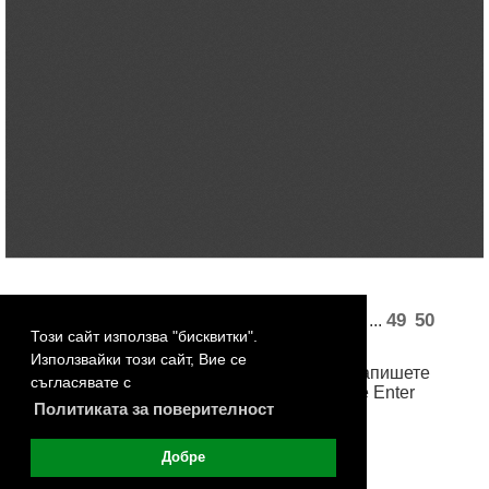
«
1
2
3
4
5
33
34
36
37
49
50
...
...
Този сайт използва "бисквитки".
51
52
53
»
Използвайки този сайт, Вие се
За достъп до произволна страница, запишете
съгласявате с
номера й в бялото поле и натиснете Enter
Политиката за поверителност
Добре