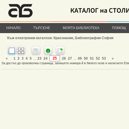
НАЧАЛО
ТЪРСЕНЕ
МОЯТА БИБЛИОТЕКА
ПОМОЩ
Към електронни каталози: Краезнание, Библиография София
«
1
2
3
4
5
23
24
26
27
49
50
51
52
53
»
...
...
За достъп до произволна страница, запишете номера й в бялото поле и натиснете Ent