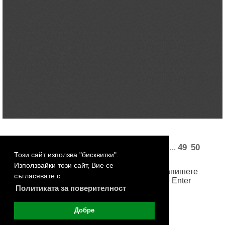
«
1
2
3
4
5
18
19
21
22
49
50
...
...
Този сайт използва "бисквитки".
51
52
53
»
Използвайки този сайт, Вие се
За достъп до произволна страница, запишете
съгласявате с
номера й в бялото поле и натиснете Enter
Политиката за поверителност
Добре