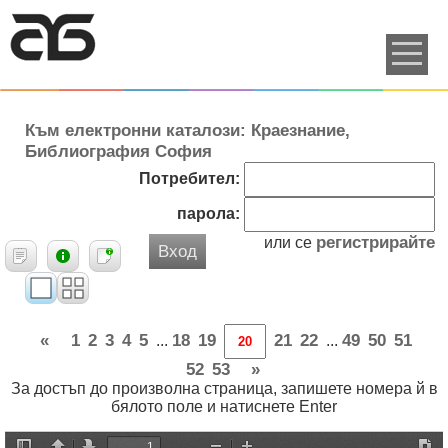
Към електронни каталози: Краезнание,
Библиография София
Потребител:
парола:
регистрирайте
или се
Вход
«
1
2
3
4
5
18
19
21
22
49
50
51
...
...
52
53
»
За достъп до произволна страница, запишете номера й в
бялото поле и натиснете Enter