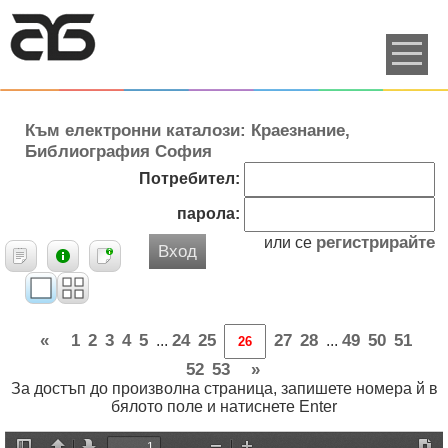
Към електронни каталози: Краезнание,
Библиография София
Потребител:
парола:
регистрирайте
или се
Вход
«
1
2
3
4
5
24
25
27
28
49
50
51
...
...
52
53
»
За достъп до произволна страница, запишете номера й в
бялото поле и натиснете Enter