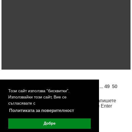
«
1
2
3
4
5
24
25
27
28
49
50
...
...
Този сайт използва "бисквитки".
51
52
53
»
Използвайки този сайт, Вие се
За достъп до произволна страница, запишете
съгласявате с
номера й в бялото поле и натиснете Enter
Политиката за поверителност
Добре