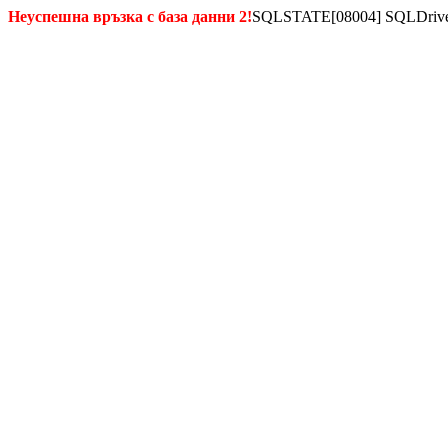
Неуспешна връзка с база данни 2!
SQLSTATE[08004] SQLDriverCo