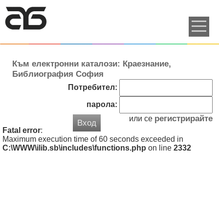
Към електронни каталози: Краезнание,
Библиография София
Потребител:
парола:
регистрирайте
или се
Вход
Fatal error
:
Maximum execution time of 60 seconds exceeded in
C:\WWW\ilib.sb\includes\functions.php
on line
2332