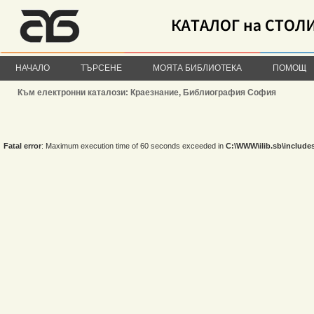
НАЧАЛО
ТЪРСЕНЕ
МОЯТА БИБЛИОТЕКА
ПОМОЩ
Към електронни каталози: Краезнание, Библиография София
Fatal error
: Maximum execution time of 60 seconds exceeded in
C:\WWW\ilib.sb\include