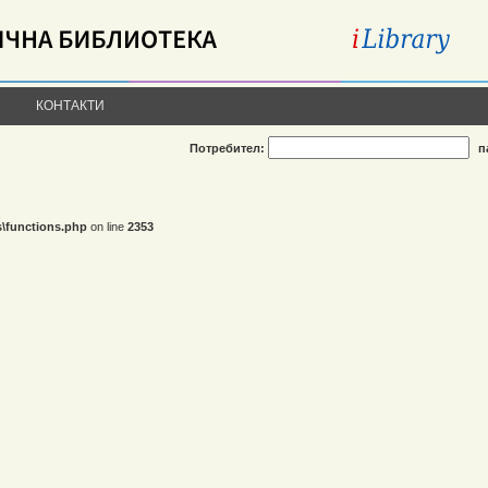
КОНТАКТИ
Потребител:
п
s\functions.php
on line
2353