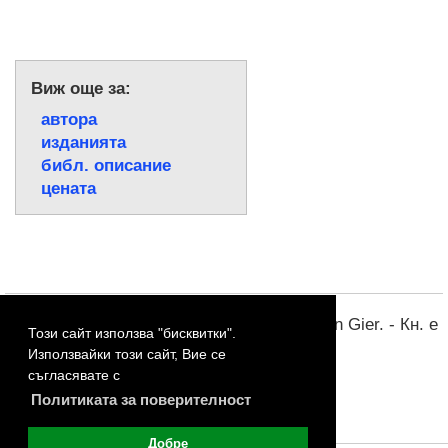
Виж още за:
автора
изданията
библ. описание
цената
Забележки:
Ориг. загл. Saphirblau / Kerstin Gier. - Кн. е
Този сайт използва "бисквитки".
ч. 2 от трилогията "Скъпоценни камъни".
Използвайки този сайт, Вие се
съгласявате с
Политиката за поверителност
Добре