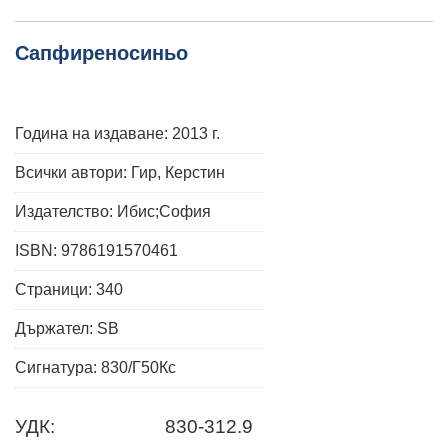
Сапфиреносиньо
Година на издаване: 2013 г.
Всички автори: Гир, Керстин
Издателство: Ибис;София
ISBN: 9786191570461
Страници: 340
Държател: SB
Сигнатура: 830/Г50Кс
УДК:
830-312.9