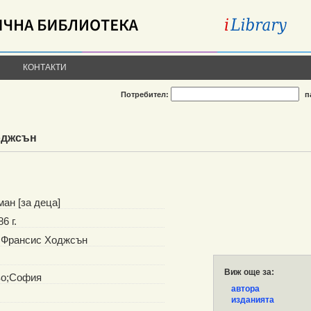
КОНТАКТИ
Потребител:
п
оджсън
ан [за деца]
6 г.
, Франсис Ходжсън
Виж още за:
во;София
автора
изданията