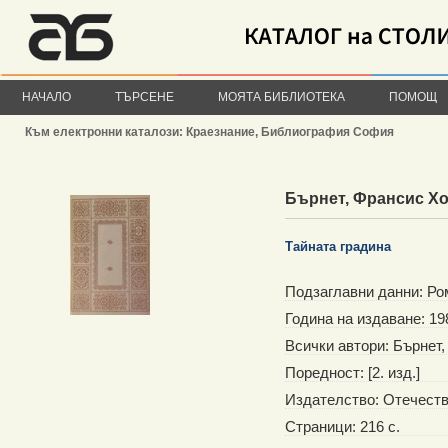
НАЧАЛО
ТЪРСЕНЕ
МОЯТА БИБЛИОТЕКА
ПОМОЩ
Към електронни каталози: Краезнание, Библиография София
Бърнет, Франсис Х
Тайната градина
Подзаглавни данни: Ром
Година на издаване: 198
Всички автори: Бърнет
Поредност: [2. изд.]
Издателство: Отечест
Страници: 216 с.