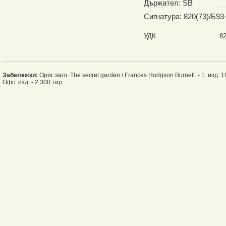
Държател: SB
Сигнатура: 820(73)/Б93
УДК:
82
Забележки:
Ориг. загл. The secret garden / Frances Hodgson Burnett. - 1. изд. 1
Офс. изд. - 2 300 тир.