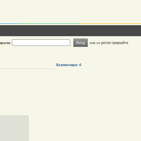
Вход
регистрирайте
арола:
или се
Екземпляри: 6