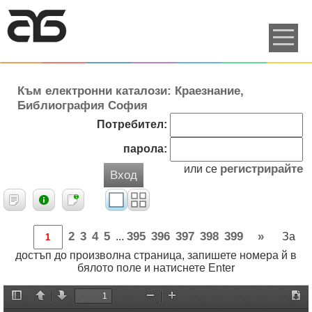
Към електронни каталози: Краезнание,
Библиография София
Потребител:
парола:
регистрирайте
или се
Вход
2
3
4
5
395
396
397
398
399
»
...
За
достъп до произволна страница, запишете номера й в
бялото поле и натиснете Enter