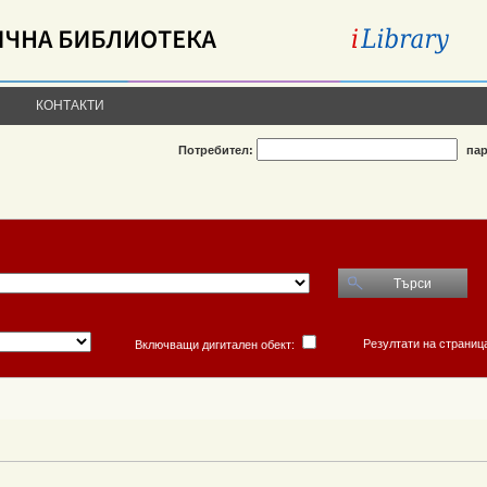
КОНТАКТИ
Потребител:
пар
Търси
Резултати на страниц
Включващи дигитален обект: