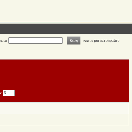
Вход
регистрирайте
ола:
или се
а: