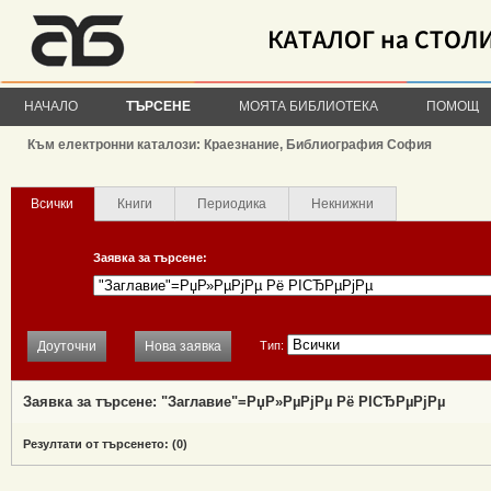
НАЧАЛО
ТЪРСЕНЕ
МОЯТА БИБЛИОТЕКА
ПОМОЩ
Към електронни каталози: Краезнание, Библиография София
Всички
Книги
Периодика
Некнижни
Заявка за търсене:
Доуточни
Нова заявка
Тип:
Заявка за търсене: "Заглавие"=РџР»РµРјРµ Рё РІСЂРµРјРµ
Резултати от търсенето: (
0
)